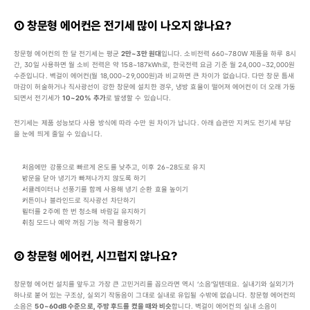
①
 창문형 에어컨은 전기세 많이 나오지 않나요?
창문형 에어컨의 한 달 전기세는 평균 
2만~3만 원대
입니다. 소비전력 660~780W 제품을 하루 8시
간, 30일 사용하면 월 소비 전력은 약 158~187kWh로, 한국전력 요금 기준 월 24,000~32,000원 
수준입니다. 벽걸이 에어컨(월 18,000~29,000원)과 비교하면 큰 차이가 없습니다. 다만 창문 틈새 
마감이 허술하거나 직사광선이 강한 창문에 설치한 경우, 냉방 효율이 떨어져 에어컨이 더 오래 가동
되면서 전기세가 
10~20% 추가
로 발생할 수 있습니다.
전기세는 제품 성능보다 사용 방식에 따라 수만 원 차이가 납니다. 아래 습관만 지켜도 전기세 부담
을 눈에 띄게 줄일 수 있습니다.
처음에만 강풍으로 빠르게 온도를 낮추고, 이후 26~28도로 유지
방문을 닫아 냉기가 빠져나가지 않도록 하기
서큘레이터나 선풍기를 함께 사용해 냉기 순환 효율 높이기
커튼이나 블라인드로 직사광선 차단하기
필터를 2주에 한 번 청소해 바람길 유지하기
취침 모드나 예약 꺼짐 기능 적극 활용하기
②
 창문형 에어컨, 시끄럽지 않나요?
창문형 에어컨 설치를 앞두고 가장 큰 고민거리를 꼽으라면 역시 ‘소음’일텐데요. 실내기와 실외기가 
하나로 붙어 있는 구조상, 실외기 작동음이 그대로 실내로 유입될 수밖에 없습니다. 창문형 에어컨의 
소음은 
50~60dB 수준으로, 주방 후드를 켰을 때와 비슷
합니다. 벽걸이 에어컨의 실내 소음이 