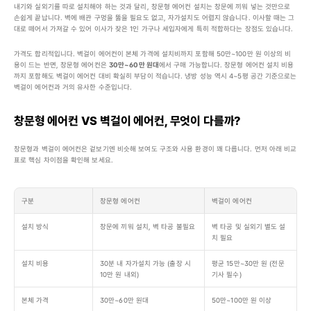
내기와 실외기를 따로 설치해야 하는 것과 달리, 창문형 에어컨 설치는 창문에 끼워 넣는 것만으로 
손쉽게 끝납니다. 벽에 배관 구멍을 뚫을 필요도 없고, 자가설치도 어렵지 않습니다. 이사할 때는 그
대로 떼어서 가져갈 수 있어 이사가 잦은 1인 가구나 세입자에게 특히 적합하다는 장점도 있습니다.
가격도 합리적입니다. 벽걸이 에어컨이 본체 가격에 설치비까지 포함해 50만~100만 원 이상의 비
용이 드는 반면, 창문형 에어컨은 
30만~60만 원대
에서 구매 가능합니다. 창문형 에어컨 설치 비용
까지 포함해도 벽걸이 에어컨 대비 확실히 부담이 적습니다. 냉방 성능 역시 4~5평 공간 기준으로는 
벽걸이 에어컨과 거의 유사한 수준입니다.
창문형 에어컨 VS 벽걸이 에어컨, 무엇이 다를까?
창문형과 벽걸이 에어컨은 겉보기엔 비슷해 보여도 구조와 사용 환경이 꽤 다릅니다. 먼저 아래 비교
표로 핵심 차이점을 확인해 보세요.
구분
창문형 에어컨
벽걸이 에어컨
설치 방식
창문에 끼워 설치, 벽 타공 불필요
벽 타공 및 실외기 별도 설
치 필요
설치 비용
30분 내 자가설치 가능 (출장 시 
평균 15만~30만 원 (전문 
10만 원 내외)
기사 필수)
본체 가격
30만~60만 원대
50만~100만 원 이상