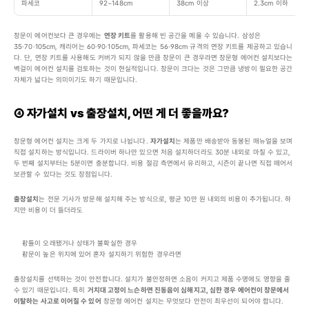
파세코
92~148cm
38cm 이상
2.3cm 이하
창문이 에어컨보다 큰 경우에는 
연장 키트
를 활용해 빈 공간을 메울 수 있습니다. 삼성은 
35·70·105cm, 캐리어는 60·90·105cm, 파세코는 56·98cm 규격의 연장 키트를 제공하고 있습니
다. 단, 연장 키트를 사용해도 커버가 되지 않을 만큼 창문이 큰 경우라면 창문형 에어컨 설치보다는 
벽걸이 에어컨 설치를 검토하는 것이 현실적입니다. 창문이 크다는 것은 그만큼 냉방이 필요한 공간 
자체가 넓다는 의미이기도 하기 때문입니다.
④ 자가설치 vs 출장설치, 어떤 게 더 좋을까요?
창문형 에어컨 설치는 크게 두 가지로 나뉩니다. 
자가설치
는 제품만 배송받아 동봉된 매뉴얼을 보며 
직접 설치하는 방식입니다. 드라이버 하나만 있으면 처음 설치하더라도 30분 내외로 마칠 수 있고, 
두 번째 설치부터는 5분이면 충분합니다. 비용 절감 측면에서 유리하고, 시즌이 끝나면 직접 떼어서 
보관할 수 있다는 것도 장점입니다.
출장설치
는 전문 기사가 방문해 설치해 주는 방식으로, 평균 10만 원 내외의 비용이 추가됩니다. 하
지만 비용이 더 들더라도
창틀이 오래됐거나 상태가 불확실한 경우
창문이 높은 위치에 있어 혼자 설치하기 위험한 경우라면
출장설치를 선택하는 것이 안전합니다. 설치가 불안정하면 소음이 커지고 제품 수명에도 영향을 줄 
수 있기 때문입니다. 특히 
거치대 고정이 느슨하면 진동음이 심해지고, 심한 경우 에어컨이 창문에서 
이탈하는 사고로 이어질 수 있어
 창문형 에어컨 설치는 무엇보다 안전이 최우선이 되어야 합니다.