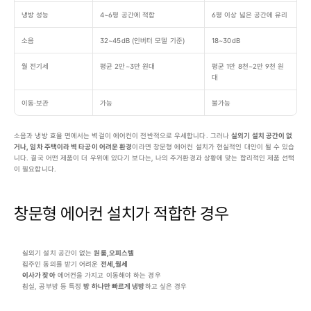
냉방 성능
4~6평 공간에 적합
6평 이상 넓은 공간에 유리
소음
32~45dB (인버터 모델 기준)
18~30dB
월 전기세
평균 2만~3만 원대
평균 1만 8천~2만 9천 원
대
이동·보관
가능
불가능
소음과 냉방 효율 면에서는 벽걸이 에어컨이 전반적으로 우세합니다. 그러나 
실외기 설치 공간이 없
거나, 임차 주택이라 벽 타공이 어려운 환경
이라면 창문형 에어컨 설치가 현실적인 대안이 될 수 있습
니다. 결국 어떤 제품이 더 우위에 있다기 보다는, 나의 주거환경과 상황에 맞는 합리적인 제품 선택
이 필요합니다.
창문형 에어컨 설치가 적합한 경우
실외기 설치 공간이 없는 
원룸,오피스텔
집주인 동의를 받기 어려운 
전세,월세
이사가 잦아
 에어컨을 가지고 이동해야 하는 경우
침실, 공부방 등 특정 
방 하나만 빠르게 냉방
하고 싶은 경우