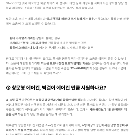
18~30dB인 것과 비교하면 체감 차이가 꽤 큽니다. 다만 실제 사용자들 사이에서는 강력한 냉방 성
능과 쾌적함이 소음의 단점을 충분히 상쇄한다는 평가도 적지 않습니다.
또한 소음 크기는 제품 자체보다 
설치 환경에 따라 더 크게 달라지는 경우
가 많습니다. 특히 아래 상황
에서 소음이 더 크게 느껴질 수 있습니다.
침대 머리맡과 가까운 창문
에 설치한 경우
거치대가 단단히 고정되지 않아
 진동음이 추가로 발생하는 경우
창틀이 오래되거나 얇아
 에어컨 무게를 제대로 지지하지 못하는 경우
반대로 거치대 나사를 단단히 조이고, 틈새를 꼼꼼히 막아 설치하면 소음을 상당히 줄일 수 있습니
다. 소음에 예민한 편이라면 
저소음 모드나 취침 모드가 탑재된 제품
을 선택하는 것이 좋습니다. 최근 
출시된 듀얼 인버터 모델들은 소음을 도서관 수준인 
32~40dB대
까지 낮춘 경우도 있으니 소음에 
예민하다면 구매 전 스펙을 꼭 확인해 보세요.
③ 창문형 에어컨, 벽걸이 에어컨 만큼 시원하나요?
4~5평 공간 기준으로는 벽걸이 에어컨과 거의 동일한 냉방 성능
을 기대해도 됩니다. 일반 벽걸이 에
어컨과 똑같은 냉매 순환 방식을 사용하기 때문입니다. 다만 창문 틈새로 외부 공기가 일부 유입되는 
구조상, 벽걸이 에어컨보다 외기 차단이 완벽하지 않습니다. 그래서 
사용 공간보다 1평 큰 평형의 제
품을 선택하는 것
이 냉방 효율을 높이는 데 유리합니다.
대부분의 창문형 에어컨 제품은 4~6평형으로 출시되어 있어, 
6평 이상의 공간에서는 냉방 성능이 부
족하게 느껴질 수 있습니다.
 따라서 넓은 거실이나 두 개 이상의 방을 냉방 하려는 목적이라면 창문형
보다는 벽걸이 에어컨이 더 나은 대안이 될 수 있습니다.