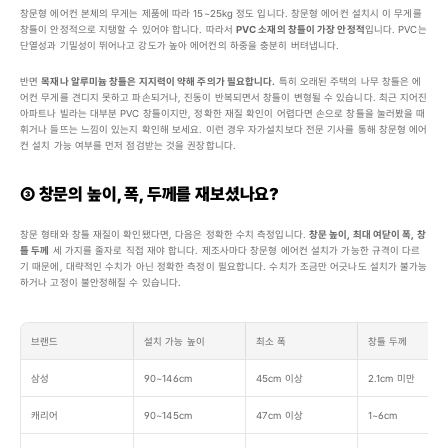
창문형 에어컨 본체의 무게는 제품에 따라 15~25kg 정도 입니다. 창문형 에어컨 설치시 이 무게를 
창틀이 안정적으로 지탱할 수 있어야 합니다. 따라서 
PVC 소재의 창틀이 가장 안정적
입니다. PVC는 
단열성과 기밀성이 뛰어나고 강도가 높아 에어컨의 하중을 충분히 버텨냅니다.
반면 
목재나 알루미늄 창틀은 지지력이 약해 주의가 필요합니다.
 특히 오래된 주택의 나무 창틀은 에
어컨 무게를 견디지 못하고 파손되거나, 진동이 반복되면서 창틀이 변형될 수 있습니다. 최근 지어진 
아파트나 빌라는 대부분 PVC 창틀이지만, 정확한 재질 확인이 어렵다면 손으로 창틀을 눌러봤을 때 
휘거나 들뜨는 느낌이 있는지 확인해 보세요. 이런 경우 자가설치보다 전문 기사를 통해 창문형 에어
컨 설치 가능 여부를 먼저 점검받는 것을 권장합니다.
③ 창문의 높이, 폭, 두께를 재보셨나요?
창문 형태와 창틀 재질이 확인됐다면, 다음은 정확한 수치 측정입니다. 
창문 높이, 최대 여닫이 폭, 창
틀 두께
 세 가지를 줄자로 직접 재야 합니다. 제조사마다 창문형 에어컨 설치가 가능한 규격이 다르
기 때문에, 대략적인 수치가 아닌 정확한 측정이 필요합니다. 수치가 조금만 어긋나도 설치가 불가능
하거나 고정이 불안정해질 수 있습니다.
브랜드
설치 가능 높이
최소 폭
창틀 두께
삼성
90~146cm
45cm 이상
2.1cm 미만
캐리어
90~145cm
47cm 이상
1~6cm